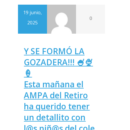
19 junio,
0
2025
Y SE FORMÓ LA
GOZADERA!!! 🍧🍨
🍦
Esta mañana el
AMPA del Retiro
ha querido tener
un detallito con
l@s niñ@s del cole